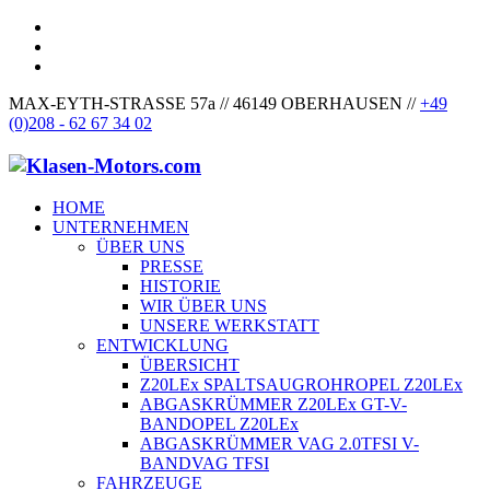
MAX-EYTH-STRASSE 57a // 46149 OBERHAUSEN //
+49
(0)208 - 62 67 34 02
HOME
UNTERNEHMEN
ÜBER UNS
PRESSE
HISTORIE
WIR ÜBER UNS
UNSERE WERKSTATT
ENTWICKLUNG
ÜBERSICHT
Z20LEx SPALTSAUGROHR
OPEL Z20LEx
ABGASKRÜMMER Z20LEx GT-V-
BAND
OPEL Z20LEx
ABGASKRÜMMER VAG 2.0TFSI V-
BAND
VAG TFSI
FAHRZEUGE