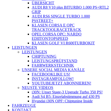
ÜBERSICHT
AUDI R8 V10 plus BITURBO 1.000 PS+
RTL2
GRIP
AUDI RS6 SINGLE TURBO 1.000
PS
STREET+
KLASEN CORSA E OPC
TRACKTOOL
RACETRACK
OPEL CORSA OPC: NARDO
EDIITON
TOPSPEED
KLASEN GOLF VI R600
TURBOKIT
LEISTUNGEN
LEISTUNGEN
CHIPTUNING
LEISTUNGSPRÜFSTAND
FAHRWERKSTECHNIK
UNSERE SOCIAL MEDIA KANÄLE
FACEBOOK
LIKE US!
INSTAGRAM
FOLLOW!
YOUTUBE
JETZT ABONNIEREN!
NEUSTE VIDEOS
i30N: Unser Stage-3 Upgrade Turbo 350 PS!
Audi S4 B5: Einzelabstimmung auf 430 PS
Hyundai i30N OPF: Chiptuning Inside
FAHRZEUGE
KONTAKT