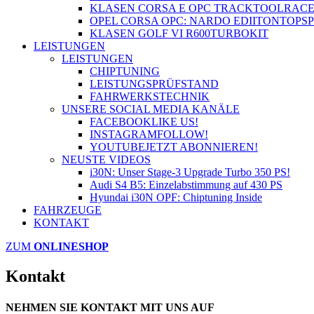
KLASEN CORSA E OPC TRACKTOOL
RAC
OPEL CORSA OPC: NARDO EDIITON
TOPS
KLASEN GOLF VI R600
TURBOKIT
LEISTUNGEN
LEISTUNGEN
CHIPTUNING
LEISTUNGSPRÜFSTAND
FAHRWERKSTECHNIK
UNSERE SOCIAL MEDIA KANÄLE
FACEBOOK
LIKE US!
INSTAGRAM
FOLLOW!
YOUTUBE
JETZT ABONNIEREN!
NEUSTE VIDEOS
i30N: Unser Stage-3 Upgrade Turbo 350 PS!
Audi S4 B5: Einzelabstimmung auf 430 PS
Hyundai i30N OPF: Chiptuning Inside
FAHRZEUGE
KONTAKT
ZUM
ONLINESHOP
Kontakt
NEHMEN SIE KONTAKT MIT UNS AUF