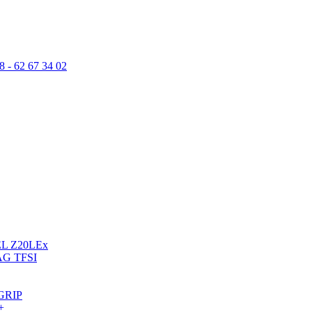
8 - 62 67 34 02
L Z20LEx
G TFSI
GRIP
+