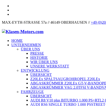
MAX-EYTH-STRASSE 57a // 46149 OBERHAUSEN //
+49 (0)20
HOME
UNTERNEHMEN
ÜBER UNS
PRESSE
HISTORIE
WIR ÜBER UNS
UNSERE WERKSTATT
ENTWICKLUNG
ÜBERSICHT
Z20LEx SPALTSAUGROHR
OPEL Z20LEx
ABGASKRÜMMER Z20LEx GT-V-BAND
OPE
ABGASKRÜMMER VAG 2.0TFSI V-BAND
VA
FAHRZEUGE
ÜBERSICHT
AUDI R8 V10 plus BITURBO 1.000 PS+
RTL2 
AUDI RS6 SINGLE TURBO 1.000 PS
STREET